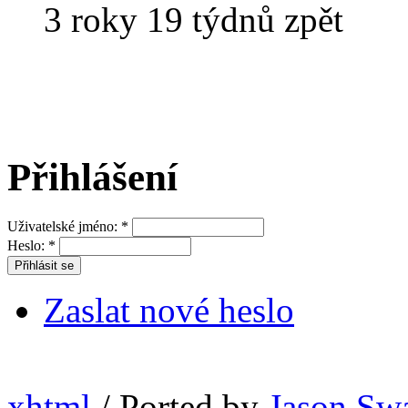
3 roky 19 týdnů zpět
Přihlášení
Uživatelské jméno:
*
Heslo:
*
Zaslat nové heslo
xhtml
/ Ported by
Jason Sw